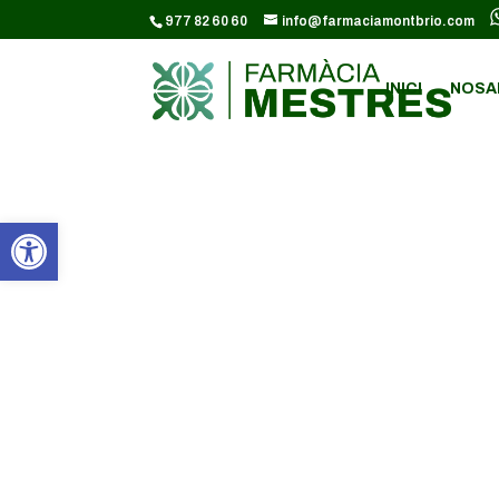
CODI GOOGLE ANALYTICS:
977 82 60 60
info@farmaciamontbrio.com
INICI
NOSA
Obre la barra d'eines