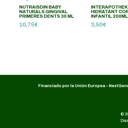
NUTRAISDIN BABY
INTERAPOTHEK
NATURALS GINGIVAL
HIDRATANT CO
PRIMERES DENTS 30 ML
INFANTIL 200M
10,75
€
3,50
€
Financiado por la Unión Europea – NextGen
© 2
Dis