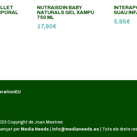
 LLET
NUTRAISDIN BABY
INTERAP
RPORAL
NATURALS GEL XAMPÚ
SUAU INF
L
750 ML
5,95
€
17,90
€
erationEU
023 Copyright de Joan Mestres
senyat per
Media Needs
|
info@medianeeds.es
| Tots els drets re