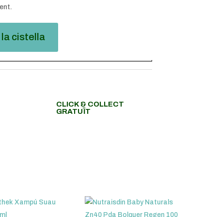
ent.
la cistella
CLICK & COLLECT
GRATUÏT