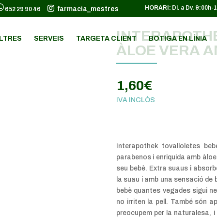
HORARI:
Dl. a Dv. 9:00h-
farmacia_mestres
652 29 90 46
INTERAPOTH
LTRES
SERVEIS
TARGETA CLIENT
BOTIGA EN LÍNIA
ÀLOE VERA A
1,60
€
IVA INCLÒS
Interapothek tovalloletes b
parabenos i enriquida amb àloe v
seu bebè. Extra suaus i absorbe
la suau i amb una sensació de b
bebè quantes vegades sigui ne
no irriten la pell. També són a
preocupem per la naturalesa, i 