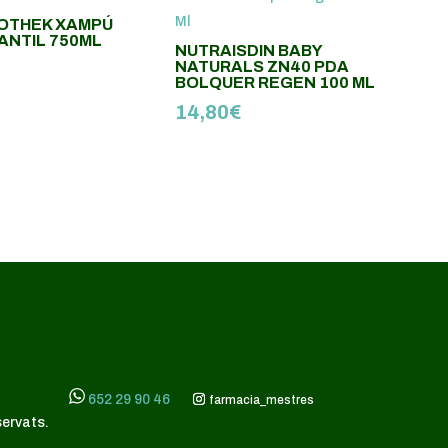
OTHEK XAMPÚ
ANTIL 750ML
NUTRAISDIN BABY
NATURALS ZN40 PDA
BOLQUER REGEN 100 ML
14,80
€
652 29 90 46
farmacia_mestres
servats.