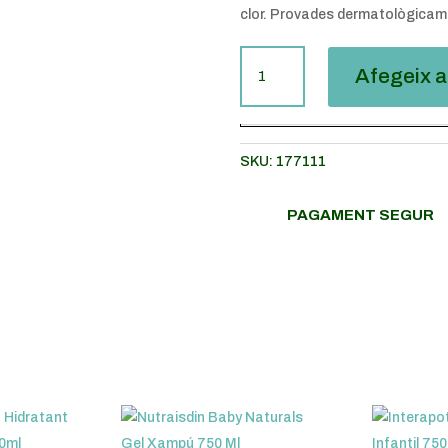
clor. Provades dermatològicam
QUANTITAT
Afegeix a 
DE
INTERAPOTHEK
TOVALLOLETES
BEBÈ
SKU:
177111
ÀLOE
VERA
PAGAMENT SEGUR
AMB
TAPA
24UDS