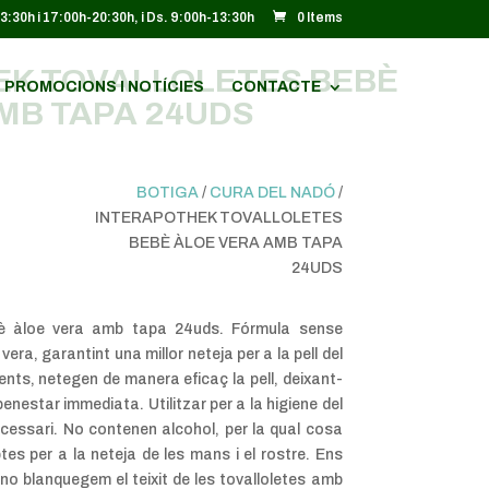
13:30h i 17:00h-20:30h, i Ds. 9:00h-13:30h
0 Items
EK TOVALLOLETES BEBÈ
PROMOCIONS I NOTÍCIES
CONTACTE
MB TAPA 24UDS
BOTIGA
/
CURA DEL NADÓ
/
INTERAPOTHEK TOVALLOLETES
BEBÈ ÀLOE VERA AMB TAPA
24UDS
ebè àloe vera amb tapa 24uds. Fórmula sense
era, garantint una millor neteja per a la pell del
nts, netegen de manera eficaç la pell, deixant-
enestar immediata. Utilitzar per a la higiene del
cessari. No contenen alcohol, per la qual cosa
ptes per a la neteja de les mans i el rostre. Ens
no blanquegem el teixit de les tovalloletes amb