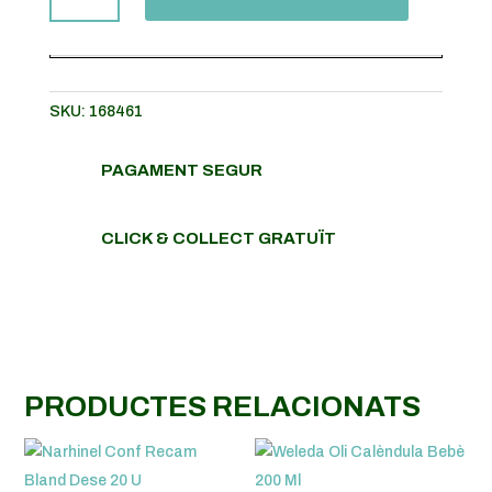
WELEDA
CREMA
DE
BOLQUER
SKU:
168461
MALVA
BLANCA
BEBÈ-
PAGAMENT SEGUR
DERMA
50
CLICK & COLLECT GRATUÏT
ML
PRODUCTES RELACIONATS