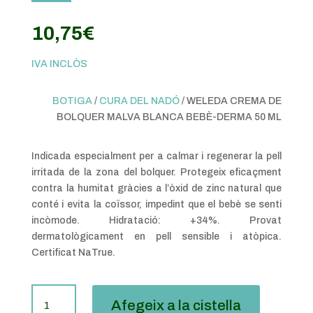
10,75
€
IVA INCLÒS
BOTIGA
/
CURA DEL NADÓ
/ WELEDA CREMA DE
BOLQUER MALVA BLANCA BEBÈ-DERMA 50 ML
Indicada especialment per a calmar i regenerar la pell
irritada de la zona del bolquer. Protegeix eficaçment
contra la humitat gràcies a l’òxid de zinc natural que
conté i evita la coïssor, impedint que el bebè se senti
incòmode. Hidratació: +34%. Provat
dermatològicament en pell sensible i atòpica.
Certificat NaTrue.
QUANTITAT
Afegeix a la cistella
DE