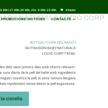
13:30h i 17:00h-20:30h, i Ds. 9:00h-13:30h
0 Items
BABY NATURALS LOCIÓ CORP
PROMOCIONS I NOTÍCIES
CONTACTE
BOTIGA
/
CURA DEL NADÓ
/
NUTRAISDIN BABY NATURALS
LOCIÓ CORP 750 ML
des dels seus primers dies amb efecte relaxant.
a cura diària de la pell del bebè amb ingredients
tegeix i suavitza la pell, la seva textura lleugera
rbeix ràpidament sense deixar la pell enganxosa.
la cistella