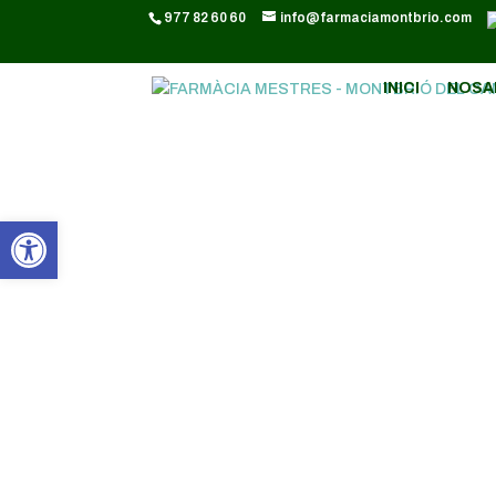
CODI GOOGLE ANALYTICS:
977 82 60 60
info@farmaciamontbrio.com
INICI
NOSA
Obre la barra d'eines