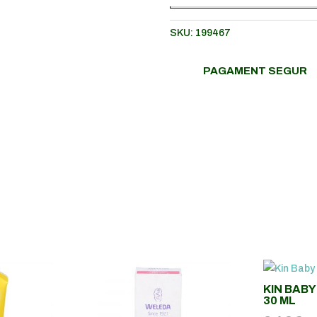
BABY
NATURALS
SKU:
199467
LOCIÓ
CORP
PAGAMENT SEGUR
750
ML
KIN BABY
30 ML