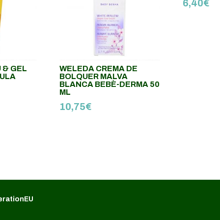
6,40
€
 & GEL
WELEDA CREMA DE
ULA
BOLQUER MALVA
BLANCA BEBÈ-DERMA 50
ML
10,75
€
erationEU