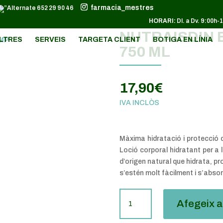
farmacia_mestres
652 29 90 46
HORARI:
Dl. a Dv. 9:00h-
NUTRAISDIN 
LTRES
SERVEIS
TARGETA CLIENT
BOTIGA EN LÍNIA
750 ML
17,90
€
IVA INCLÒS
Màxima hidratació i protecció 
Loció corporal hidratant per a l
d’origen natural que hidrata, pro
s’estén molt fàcilment i s’abso
QUANTITAT
Afegeix a 
DE
NUTRAISDIN