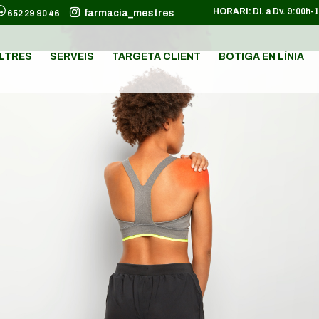
HORARI:
Dl. a Dv. 9:00h-
farmacia_mestres
652 29 90 46
LTRES
SERVEIS
TARGETA CLIENT
BOTIGA EN LÍNIA