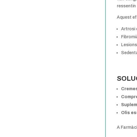
ressentin 
Aquest ef
Artrosi 
Fibromi
Lesions
Sedent
SOLU
Cremes
Compre
Suplem
Olis es
A Farmàci