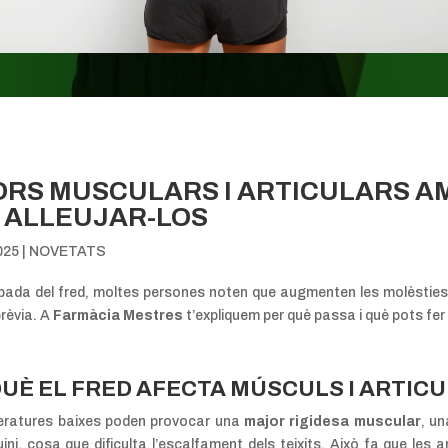
RS MUSCULARS I ARTICULARS AM
I ALLEUJAR-LOS
025
|
NOVETATS
ibada del fred, moltes persones noten que augmenten les molèsties 
prèvia. A
Farmàcia Mestres
t’expliquem per què passa i què pots fer p
QUÈ EL FRED AFECTA MÚSCULS I ARTIC
eratures baixes poden provocar una
major rigidesa muscular
, u
ini, cosa que dificulta l’escalfament dels teixits. Això fa que les 