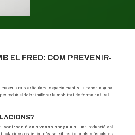
B EL FRED: COM PREVENIR-
musculars o articulars, especialment si ja tenen alguna
er reduir el dolor i millorar la mobilitat de forma natural.
ULACIONS?
na
contracció dels vasos sanguinis
i una reducció del
articulacions estiguin més sensibles i que els músculs es