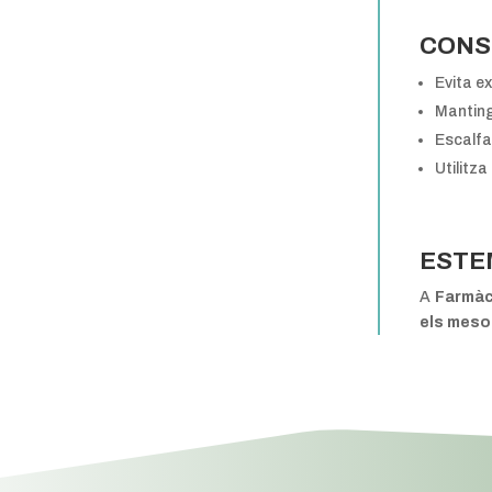
CONSE
Evita e
Mantingu
Escalfa’
Utilitza
ESTE
A
Farmàc
els meso