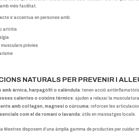
amb més facilitat.
ecte s’accentua en persones amb:
o artritis
àlgia
 musculars prèvies
arisme
CIONS NATURALS PER PREVENIR I ALLE
 amb àrnica, harpagòfit o calèndula
: tenen acció antiinflamatòri
sses calentes o coixins tèrmics
: ajuden a relaxar la musculatura
ents amb col·lagen, magnesi o cúrcuma
: reforcen les articulacio
sencials com el de romaní o lavanda
: útils en massatges locals.
a Mestres disposem d’una àmplia gamma de productes per cuidar mús