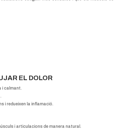
UJAR EL DOLOR
a i calmant.
.
ns i redueixen la inflamació.
culs i articulacions de manera natural.