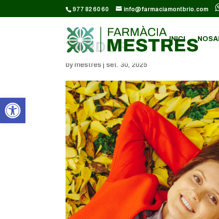
CODI GOOGLE ANALYTICS:
977 82 60 60
info@farmaciamontbrio.com
INICI
NOSA
TARDOR
by
mestres
|
set. 30, 2025
Obre la barra d'eines