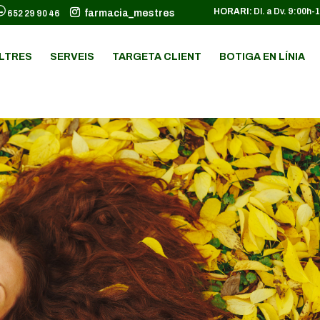
HORARI:
Dl. a Dv. 9:00h-
farmacia_mestres
652 29 90 46
LTRES
SERVEIS
TARGETA CLIENT
BOTIGA EN LÍNIA