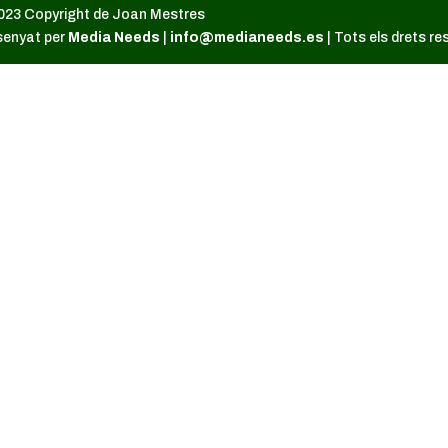
023 Copyright de Joan Mestres
senyat per
Media Needs
|
info@medianeeds.es
| Tots els drets re