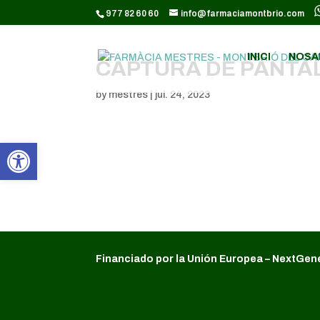
CODI GOOGLE ANALYTICS:
977 82 60 60
info@farmaciamontbrio.com
INICI
NOSA
CAPTURA DE PANTALL
by
mestres
|
jul. 24, 2023
Obre la barra d'eines
Financiado por la Unión Europea – NextGen