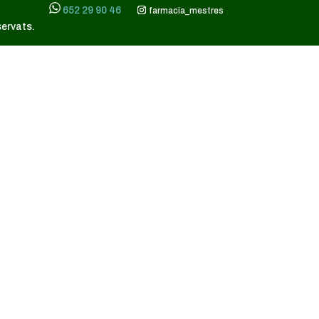
652 29 90 46
farmacia_mestres
servats.