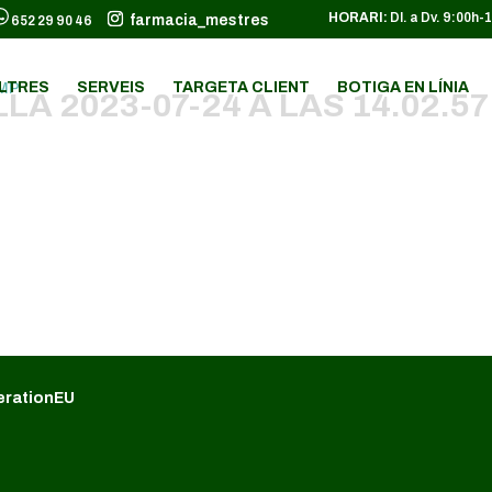
HORARI:
Dl. a Dv. 9:00h-
farmacia_mestres
652 29 90 46
LTRES
SERVEIS
TARGETA CLIENT
BOTIGA EN LÍNIA
A 2023-07-24 A LAS 14.02.57
erationEU