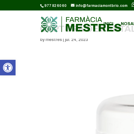
CODI GOOGLE ANALYTICS:
977 82 60 60
info@farmaciamontbrio.com
INICI
NOSA
CAPTURA DE PANTALL
by
mestres
|
jul. 24, 2023
Obre la barra d'eines