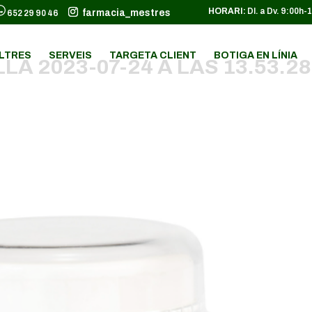
HORARI:
Dl. a Dv. 9:00h-
farmacia_mestres
652 29 90 46
LTRES
SERVEIS
TARGETA CLIENT
BOTIGA EN LÍNIA
A 2023-07-24 A LAS 13.53.28