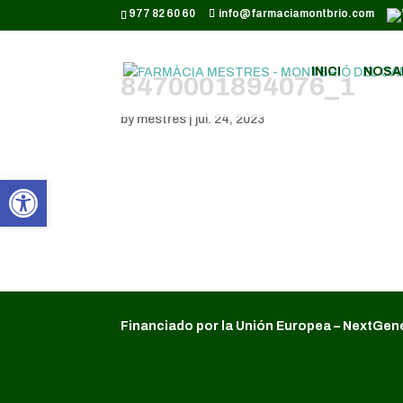
CODI GOOGLE ANALYTICS:
977 82 60 60
info@farmaciamontbrio.com
INICI
NOSA
8470001894076_1
by
mestres
|
jul. 24, 2023
Obre la barra d'eines
Financiado por la Unión Europea – NextGen