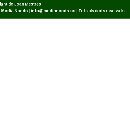
ight de Joan Mestres
r
Media Needs
|
info@medianeeds.es
| Tots els drets reservats.