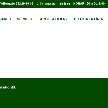
farmacia_mestres
652 29 90 46
HORARI:
Dl. a Dv. 9:00h
LTRES
SERVEIS
TARGETA CLIENT
BOTIGA EN LÍNIA
erationEU