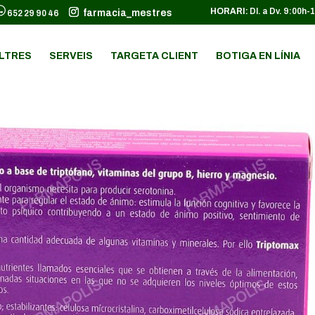
HORARI:
Dl. a Dv. 9:00h-
farmacia_mestres
652 29 90 46
LTRES
SERVEIS
TARGETA CLIENT
BOTIGA EN LÍNIA