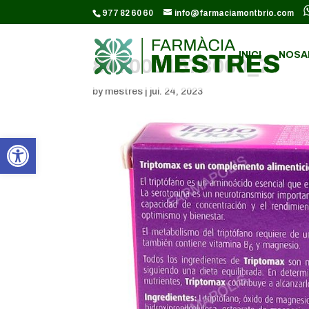
CODI GOOGLE ANALYTICS:
977 82 60 60
info@farmaciamontbrio.com
INICI
NOSA
8470001673060_7
by
mestres
|
jul. 24, 2023
Obre la barra d'eines