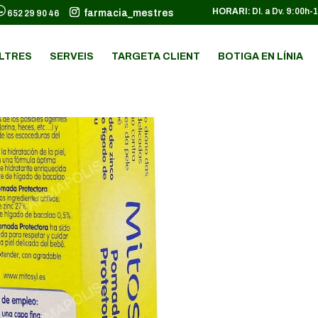
HORARI:
Dl. a Dv. 9:00h-
farmacia_mestres
652 29 90 46
LTRES
SERVEIS
TARGETA CLIENT
BOTIGA EN LÍNIA