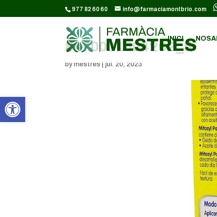
CODI GOOGLE ANALYTICS:
977 82 60 60
info@farmaciamontbrio.com
INICI
NOSA
8470001604262_5
by
mestres
|
jul. 20, 2023
Obre la barra d'eines