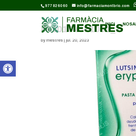
CODI GOOGLE ANALYTICS:
977 82 60 60
info@farmaciamontbrio.com
INICI
NOSA
8410104881061_1
by
mestres
|
jul. 20, 2023
Obre la barra d'eines