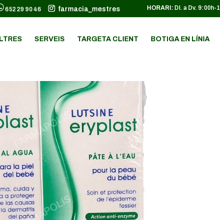
HORARI:
Dl. a Dv. 9:00h-
farmacia_mestres
652 29 90 46
LTRES
SERVEIS
TARGETA CLIENT
BOTIGA EN LÍNIA