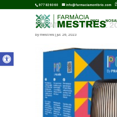
CODI GOOGLE ANALYTICS:
977 82 60 60
info@farmaciamontbrio.com
INICI
NOSA
WHATSAPP IMAGE 202
by
mestres
|
jul. 26, 2023
Obre la barra d'eines