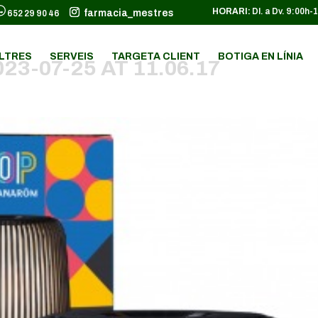
HORARI:
Dl. a Dv. 9:00h-
farmacia_mestres
652 29 90 46
LTRES
SERVEIS
TARGETA CLIENT
BOTIGA EN LÍNIA
3-07-25 AT 11.06.17