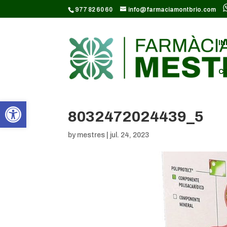
CODI GOOGLE ANALYTICS:
977 82 60 60
info@farmaciamontbrio.com
IN
C
Obre la barra d'eines
8032472024439_5
by
mestres
|
jul. 24, 2023