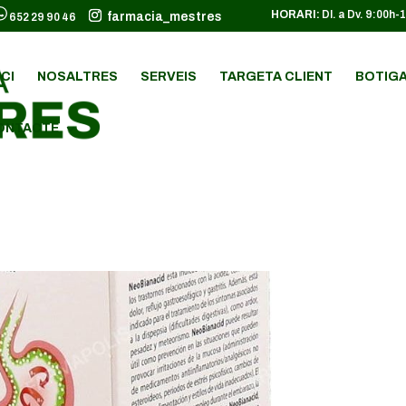
HORARI:
Dl. a Dv. 9:00h-
farmacia_mestres
652 29 90 46
ICI
NOSALTRES
SERVEIS
TARGETA CLIENT
BOTIGA
ONTACTE