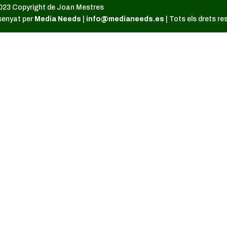
023 Copyright de Joan Mestres
senyat per
Media Needs
|
info@medianeeds.es
| Tots els drets re