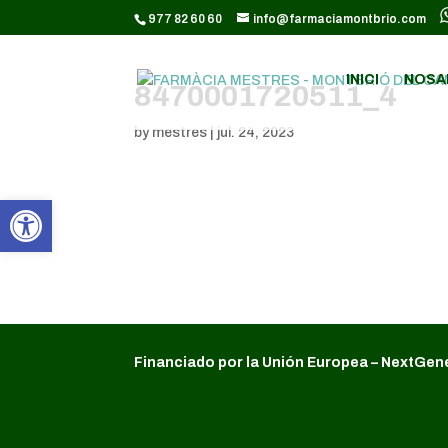
CODI GOOGLE ANALYTICS:
977 82 60 60
info@farmaciamontbrio.com
INICI
NOSA
8470001720511_4
by
mestres
|
jul. 24, 2023
Obre la barra d'eines
Financiado por la Unión Europea – NextGen