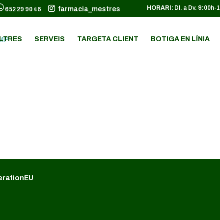
HORARI:
Dl. a Dv. 9:00h-
farmacia_mestres
652 29 90 46
LTRES
SERVEIS
TARGETA CLIENT
BOTIGA EN LÍNIA
erationEU