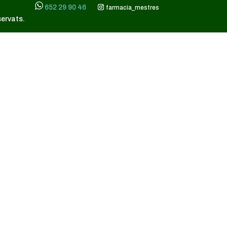
652 29 90 46
farmacia_mestres
servats.