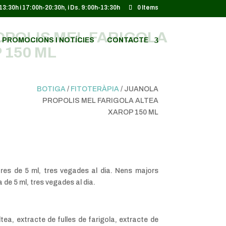
-13:30h i 17:00h-20:30h, i Ds. 9:00h-13:30h
0 Items
POLIS MEL FARIGOLA
PROMOCIONS I NOTÍCIES
CONTACTE
 150 ML
BOTIGA
/
FITOTERÀPIA
/ JUANOLA
PROPOLIS MEL FARIGOLA ALTEA
XAROP 150 ML
ores de 5 ml, tres vegades al dia. Nens majors
 de 5 ml, tres vegades al dia.
ltea, extracte de fulles de farigola, extracte de