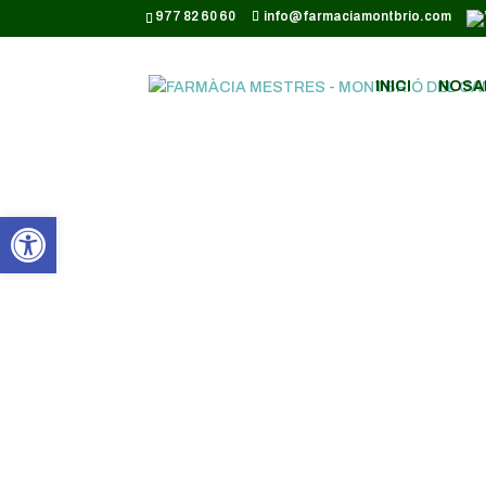
CODI GOOGLE ANALYTICS:
977 82 60 60
info@farmaciamontbrio.com
INICI
NOSA
Obre la barra d'eines