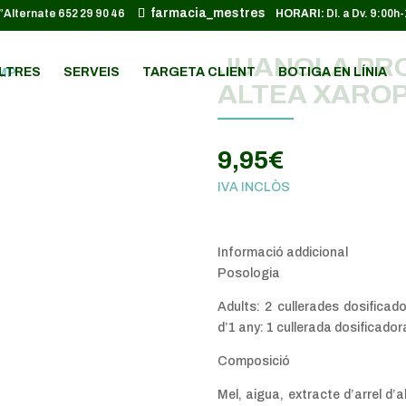
farmacia_mestres
652 29 90 46
HORARI:
Dl. a Dv. 9:00h
JUANOLA PRO
LTRES
SERVEIS
TARGETA CLIENT
BOTIGA EN LÍNIA
ALTEA XAROP
9,95
€
IVA INCLÒS
Informació addicional
Posologia
Adults: 2 cullerades dosificad
d’
1
any: 1 cullerada dosificadora
Composició
Mel, aigua, extracte d’arrel d’a