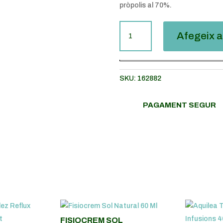
pròpolis al 70%.
QUANTITAT
Afegeix a 
DE
JUANOLA
PROPOLIS
MEL
SKU:
162882
FARIGOLA
ALTEA
PAGAMENT SEGUR
XAROP
150
ML
FISIOCREM SOL