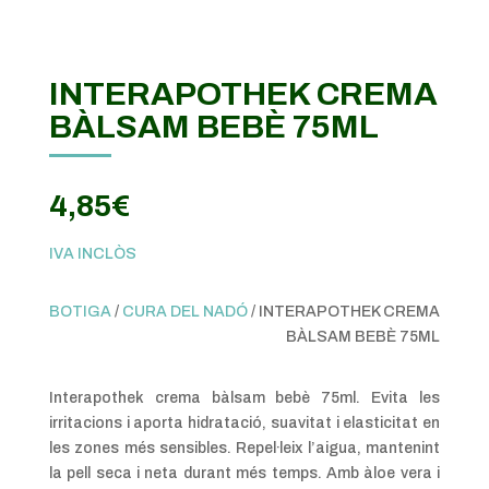
INTERAPOTHEK CREMA
BÀLSAM BEBÈ 75ML
4,85
€
IVA INCLÒS
BOTIGA
/
CURA DEL NADÓ
/ INTERAPOTHEK CREMA
BÀLSAM BEBÈ 75ML
Interapothek crema bàlsam bebè 75ml. Evita les
irritacions i aporta hidratació, suavitat i elasticitat en
les zones més sensibles. Repel·leix l’aigua, mantenint
la pell seca i neta durant més temps. Amb àloe vera i