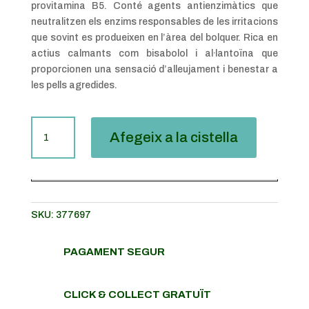
provitamina B5. Conté agents antienzimàtics que
neutralitzen els enzims responsables de les irritacions
que sovint es produeixen en l’àrea del bolquer. Rica en
actius calmants com bisabolol i al·lantoïna que
proporcionen una sensació d’alleujament i benestar a
les pells agredides.
QUANTITAT
Afegeix a la cistella
DE
INTERAPOTHEK
CREMA
BÀLSAM
BEBÈ
SKU:
377697
75ML
PAGAMENT SEGUR
CLICK & COLLECT GRATUÏT