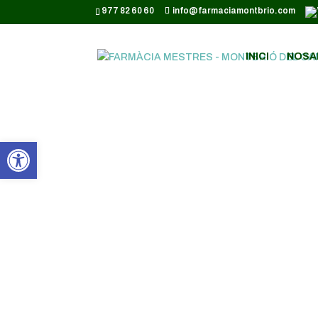
CODI GOOGLE ANALYTICS:
977 82 60 60
info@farmaciamontbrio.com
INICI
NOSA
Obre la barra d'eines