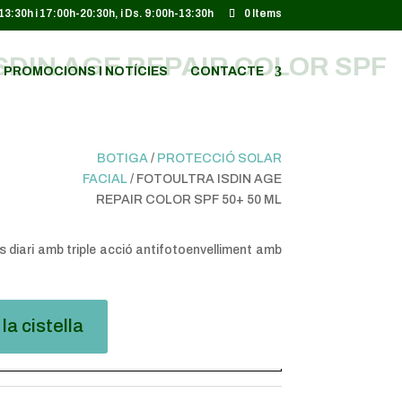
-13:30h i 17:00h-20:30h, i Ds. 9:00h-13:30h
0 Items
SDIN AGE REPAIR COLOR SPF
PROMOCIONS I NOTÍCIES
CONTACTE
BOTIGA
/
PROTECCIÓ SOLAR
FACIAL
/ FOTOULTRA ISDIN AGE
REPAIR COLOR SPF 50+ 50 ML
s diari amb triple acció
antifotoenvelliment
amb
la cistella