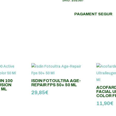
SKU:
202387
REPAIR
COLOR
PAGAMENT SEGUR
SPF
50+
50
ML
IN 100
ISDIN FOTOULTRA AGE-
USION
REPAIR FPS 50+ 50 ML
ACOFARD
 ML
FACIAL 
29,85
€
COLOR FP
11,90
€