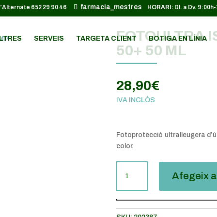
farmacia_mestres
652 29 90 46
HORARI:
Dl. a Dv. 9:00h
FOTOULTRA I
LTRES
SERVEIS
TARGETA CLIENT
BOTIGA EN LÍNIA
50+ 50 ML
28,90
€
IVA INCLÒS
Fotoprotecció
ultralleugera d’ú
color.
QUANTITAT
Afegeix a 
DE
FOTOULTRA
ISDIN
AGE