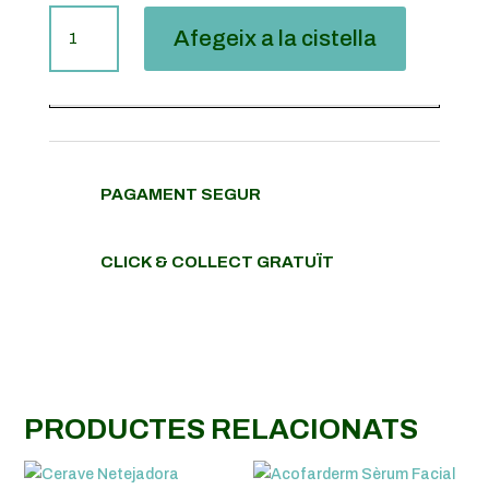
QUANTITAT
Afegeix a la cistella
DE
EUCERIN
PACK
CREMA
DÍA
ANTIMANCHAS
SPF30
PAGAMENT SEGUR
50
ML
CLICK & COLLECT GRATUÏT
+
SÉRUM
30
ML
PRODUCTES RELACIONATS