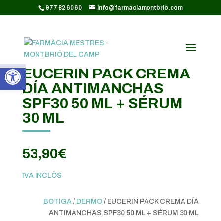
CODI GOOGLE ANALYTICS:
977 82 60 60
info@farmaciamontbrio.com
Obre la barra d'eines
EUCERIN PACK CREMA
DÍA ANTIMANCHAS
SPF30 50 ML + SÉRUM
30 ML
53,90
€
IVA INCLÒS
BOTIGA
/
DERMO
/ EUCERIN PACK CREMA DÍA
ANTIMANCHAS SPF30 50 ML + SÉRUM 30 ML