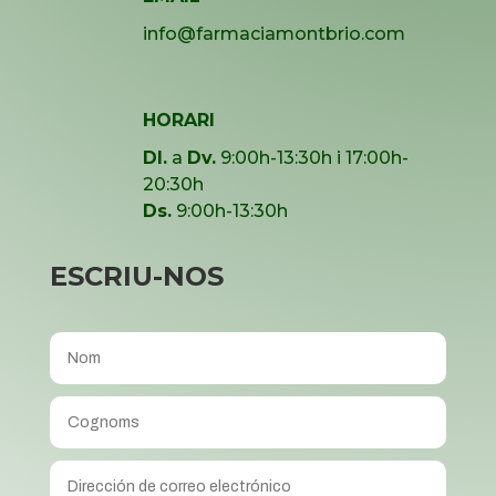
info@farmaciamontbrio.com
HORARI
Dl.
a
Dv.
9:00h-13:30h i 17:00h-
20:30h
Ds.
9:00h-13:30h
ESCRIU-NOS