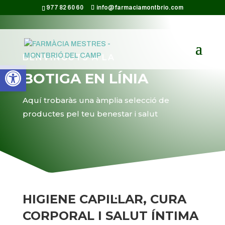
CODI GOOGLE ANALYTICS:
977 82 60 60
info@farmaciamontbrio.com
BENVINGUTS A LA
Obre la barra d'eines
BOTIGA EN LÍNIA
Aquí trobaràs una àmplia selecció de
productes pel teu benestar i salut
HIGIENE CAPIL·LAR, CURA
CORPORAL I SALUT ÍNTIMA