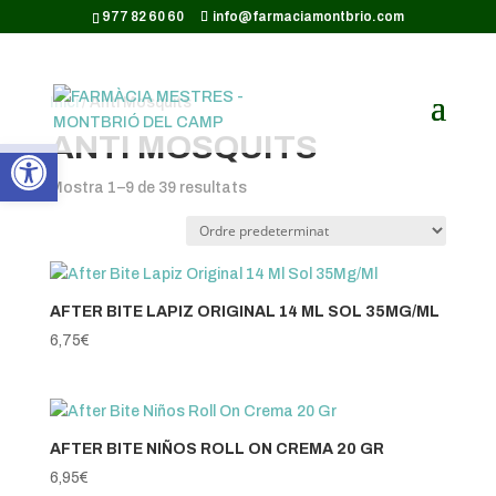
CODI GOOGLE ANALYTICS:
977 82 60 60
info@farmaciamontbrio.com
Inici
/ Anti Mosquits
ANTI MOSQUITS
Obre la barra d'eines
Mostra 1–9 de 39 resultats
AFTER BITE LAPIZ ORIGINAL 14 ML SOL 35MG/ML
6,75
€
AFTER BITE NIÑOS ROLL ON CREMA 20 GR
6,95
€