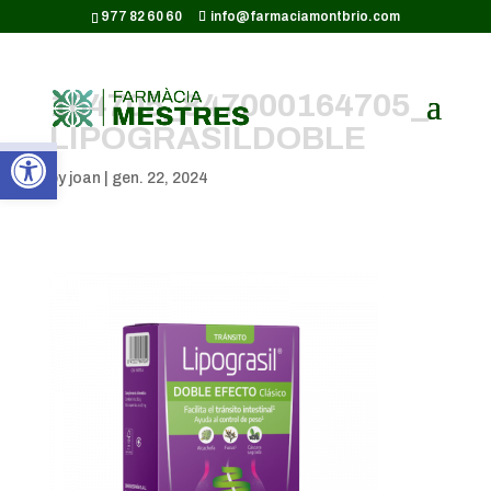
CODI GOOGLE ANALYTICS:
977 82 60 60
info@farmaciamontbrio.com
164705_847000164705_
LIPOGRASILDOBLE
Obre la barra d'eines
by
joan
|
gen. 22, 2024